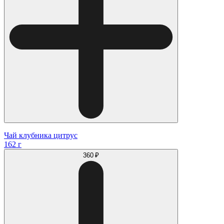
Чай клубника цитрус
162 г
360 ₽